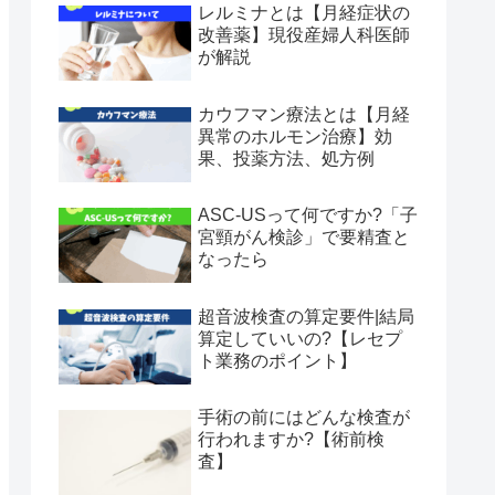
レルミナとは【月経症状の
改善薬】現役産婦人科医師
が解説
カウフマン療法とは【月経
異常のホルモン治療】効
果、投薬方法、処方例
ASC-USって何ですか?「子
宮頸がん検診」で要精査と
なったら
超音波検査の算定要件|結局
算定していいの?【レセプ
ト業務のポイント】
手術の前にはどんな検査が
行われますか?【術前検
査】