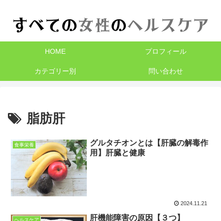
HOME
プロフィール
カテゴリー別
問い合わせ
脂肪肝
グルタチオンとは【肝臓の解毒作
食事栄養
用】肝臓と健康
2024.11.21
肝機能障害の原因【３つ】
ヘルスケア