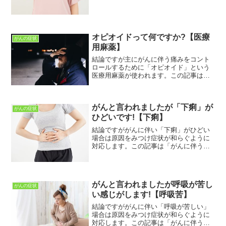
う口臭で困っている」人に向けて書いて
います。がんに伴う症状の悩みが解決で
きればと思っていますこの記事を読むこ
とで「がんに伴う口臭」に...
オピオイドって何ですか?【医療
がんの症状
用麻薬】
結論ですが主にがんに伴う痛みをコント
ロールするために「オピオイド」という
医療用麻薬が使われます。この記事は
「がんに伴う痛みで困っている」人に向
けて書いています。この記事を読むこと
で「オピオイド」についてわかります。
がんと言われましたが「下痢」が
がんを患っている場合、がん...
がんの症状
ひどいです!【下痢】
結論ですががんに伴い「下痢」がひどい
場合は原因をみつけ症状が和らぐように
対応します。この記事は「がんに伴う下
痢で困っている」人に向けて書いていま
す。がんに伴う症状の悩みが解決できれ
ばと思っていますこの記事を読むことで
「がんに伴う下痢」につい...
がんと言われましたが呼吸が苦し
がんの症状
い感じがします!【呼吸苦】
結論ですががんに伴い「呼吸が苦しい」
場合は原因をみつけ症状が和らぐように
対応します。この記事は「がんに伴う呼