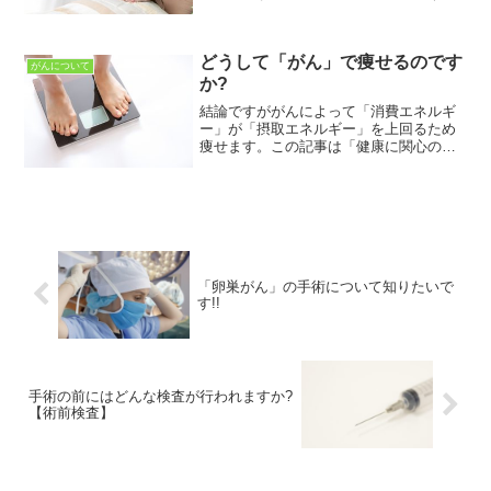
吸苦で困っている」人に向けて書いてい
ます。がんに伴う症状の悩みが解決でき
ればと思っていますこの記事を読むこと
どうして「がん」で痩せるのです
で「がんに伴う呼吸苦」に...
がんについて
か?
結論ですががんによって「消費エネルギ
ー」が「摂取エネルギー」を上回るため
痩せます。この記事は「健康に関心のあ
る人」に向けて書いています。病気に関
して理解を深めるお手伝いができればと
思っています。この記事を読むことで
「がんによる痩せ」について...
「卵巣がん」の手術について知りたいで
す!!
手術の前にはどんな検査が行われますか?
【術前検査】