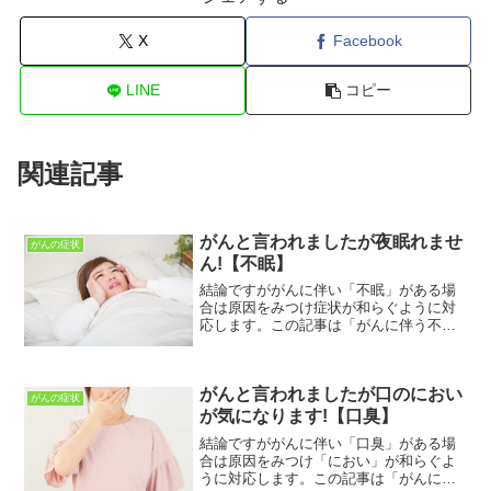
X
Facebook
LINE
コピー
関連記事
がんと言われましたが夜眠れませ
がんの症状
ん!【不眠】
結論ですががんに伴い「不眠」がある場
合は原因をみつけ症状が和らぐように対
応します。この記事は「がんに伴う不眠
で困っている」人に向けて書いていま
す。がんに伴う症状の悩みが解決できれ
ばと思っていますこの記事を読むことで
がんと言われましたが口のにおい
「がんに伴う不眠」について...
がんの症状
が気になります!【口臭】
結論ですががんに伴い「口臭」がある場
合は原因をみつけ「におい」が和らぐよ
うに対応します。この記事は「がんに伴