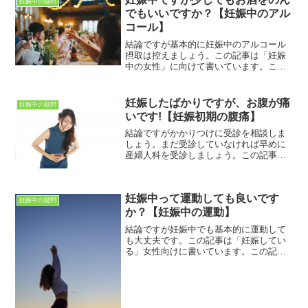
妊娠中の疑問
でもいいですか？【妊娠中のアル
コール】
結論ですが基本的に妊娠中のアルコール
摂取は控えましょう。この記事は「妊娠
中の女性」に向けて書いています。この
記事を読むことで「妊娠中のアルコール
摂取」についてわかります。妊娠中は少
しでも赤ちゃんが良い環境で育つため
妊娠したばかりですが、お腹が痛
妊娠中の疑問
に、食べものや飲みものなど...
いです!【妊娠初期の腹痛】
結論ですがかかりつけに受診を相談しま
しょう。まだ受診していなければ早めに
産婦人科を受診しましょう。この記事は
妊婦さん向けに書いています。妊娠中の
さまざまな疑問、不安などが解決できれ
ばとおもっています。今回は「妊娠初期
妊娠中って運動しても良いです
におなかが痛くなった」場...
妊娠中の疑問
か？【妊娠中の運動】
結論ですが妊娠中でも基本的に運動して
も大丈夫です。この記事は「妊娠してい
る」女性向けに書いています。この記事
を読むことで「妊娠中の運動」について
わかります。妊娠していない時から何か
しら運動をやっている人の場合、妊娠し
ても続けていいものなのか...