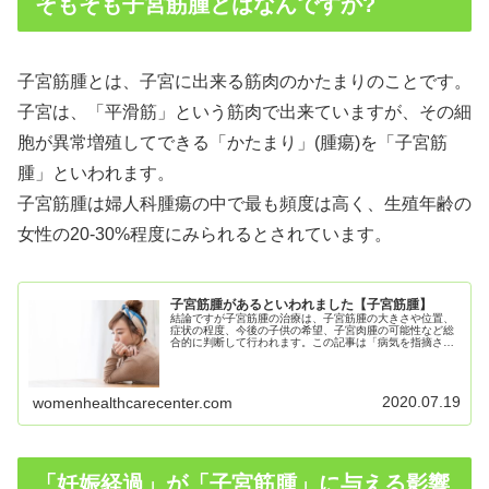
そもそも子宮筋腫とはなんですか?
子宮筋腫とは、子宮に出来る筋肉のかたまりのことです。
子宮は、「平滑筋」という筋肉で出来ていますが、その細
胞が異常増殖してできる「かたまり」(腫瘍)を「子宮筋
腫」といわれます。
子宮筋腫は婦人科腫瘍の中で最も頻度は高く、生殖年齢の
女性の20-30%程度にみられるとされています。
子宮筋腫があるといわれました【子宮筋腫】
結論ですが子宮筋腫の治療は、子宮筋腫の大きさや位置、
症状の程度、今後の子供の希望、子宮肉腫の可能性など総
合的に判断して行われます。この記事は「病気を指摘され
た」女性に向けて書いています。女性特有の疾患に関して
理解を深めるお手伝いができればと...
2020.07.19
womenhealthcarecenter.com
「妊娠経過」が「子宮筋腫」に与える影響