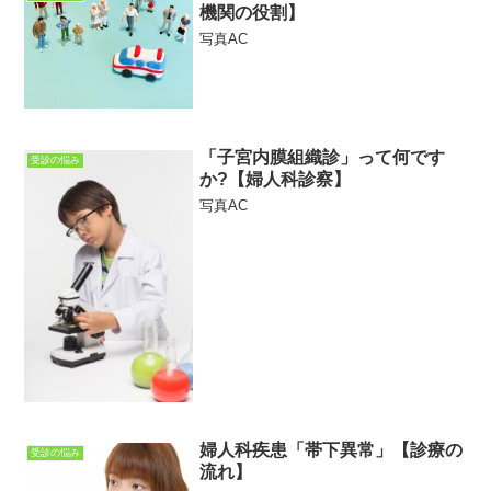
機関の役割】
写真AC
「子宮内膜組織診」って何です
受診の悩み
か?【婦人科診察】
写真AC
婦人科疾患「帯下異常」【診療の
受診の悩み
流れ】