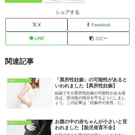
シェアする
X
Facebook
LINE
コピー
関連記事
「異所性妊娠」の可能性があると
妊娠中のトラブル
いわれました【異所性妊娠】
結論ですが異所性妊娠の可能性がある場
合は、担当医の指示を守るようにしまし
ょう。この記事は「妊娠中の女性」に向
けて書いています。妊娠中の病気に関す
るさまざまな疑問・不安・悩みなどが解
決できればと思っています。この記事を
お腹の中の赤ちゃんが小さいと言
読むことで「異所性妊娠」...
妊娠中のトラブル
われました【胎児発育不全】