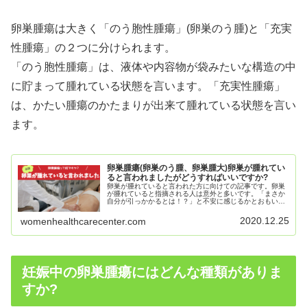
卵巣腫瘍は大きく「のう胞性腫瘍」(卵巣のう腫)と「充実
性腫瘍」の２つに分けられます。
「のう胞性腫瘍」は、液体や内容物が袋みたいな構造の中
に貯まって腫れている状態を言います。「充実性腫瘍」
は、かたい腫瘍のかたまりが出来て腫れている状態を言い
ます。
卵巣腫瘍(卵巣のう腫、卵巣腫大)卵巣が腫れてい
ると言われましたがどうすればいいですか?
卵巣が腫れていると言われた方に向けての記事です。卵巣
が腫れていると指摘される人は意外と多いです。「まさか
自分が引っかかるとは！？」と不安に感じるかとおもいま
す。 心配のいらない卵巣の腫れもあれば、知らないうちに
悪化するもの、実は悪性腫瘍(がん)であるケースもありま
2020.12.25
womenhealthcarecenter.com
す。卵巣が腫れていると言われた場合について説明しま
す。
妊娠中の卵巣腫瘍にはどんな種類がありま
すか?