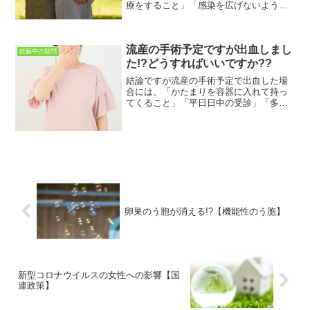
療をすること」「感染を広げないようす
ること」が大切です。この記事は妊婦さ
ん向けに書いています。妊娠中のさまざ
まな疑問、不安などが解決できればとお
流産の手術予定ですが出血しまし
もっています。この記事を読...
妊娠中の疑問
た!?どうすればいいですか??
結論ですが流産の手術予定で出血した場
合には、「かたまりを容器に入れて持っ
てくること」「平日日中の受診」「多量
の出血・強い痛みが続く場合は早めの受
診」をするようにしましょう。この記事
は「流産と診断された」女性に向けて書
いています。女性特有の病...
卵巣のう胞が消える!?【機能性のう胞】
新型コロナウイルスの女性への影響【国
連政策】