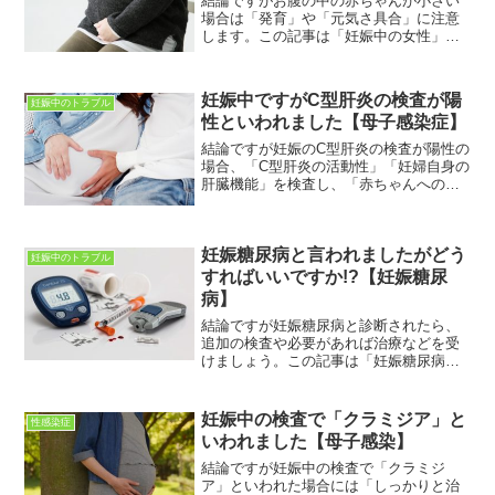
結論ですがお腹の中の赤ちゃんが小さい
場合は「発育」や「元気さ具合」に注意
します。この記事は「妊娠中の女性」に
向けて書いています。この記事を読むこ
とで「お腹の中の赤ちゃんが小さい場
合」についてわかります。妊婦健診で
妊娠中ですがC型肝炎の検査が陽
妊娠中のトラブル
は、毎回エコーでおなかの中の...
性といわれました【母子感染症】
結論ですが妊娠のC型肝炎の検査が陽性の
場合、「C型肝炎の活動性」「妊婦自身の
肝臓機能」を検査し、「赤ちゃんへの感
染予防」を行います。この記事は「妊娠
中の女性」に向けて書いています。妊娠
中のさまざまな疑問、不安などが解決で
妊娠糖尿病と言われましたがどう
きればと思っています...
妊娠中のトラブル
すればいいですか!?【妊娠糖尿
病】
結論ですが妊娠糖尿病と診断されたら、
追加の検査や必要があれば治療などを受
けましょう。この記事は「妊娠糖尿病と
診断された」妊婦さん向けに書いていま
す。この記事を読むことで「妊娠糖尿
病」についてわかります。妊娠中は、血
妊娠中の検査で「クラミジア」と
性感染症
液検査・尿検査など様々検査...
いわれました【母子感染】
結論ですが妊娠中の検査で「クラミジ
ア」といわれた場合には「しっかりと治