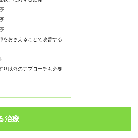
療
療
療
卵をおさえることで改善する
ト
すり以外のアプローチも必要
る治療