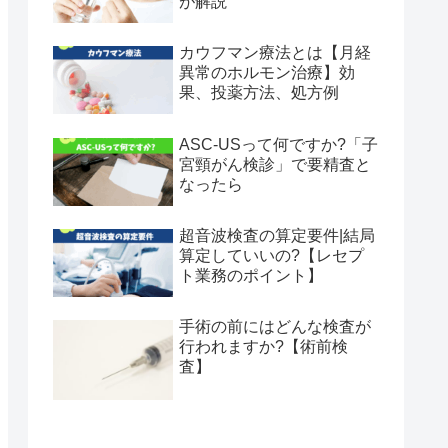
が解説
カウフマン療法とは【月経
異常のホルモン治療】効
果、投薬方法、処方例
ASC-USって何ですか?「子
宮頸がん検診」で要精査と
なったら
超音波検査の算定要件|結局
算定していいの?【レセプ
ト業務のポイント】
手術の前にはどんな検査が
行われますか?【術前検
査】