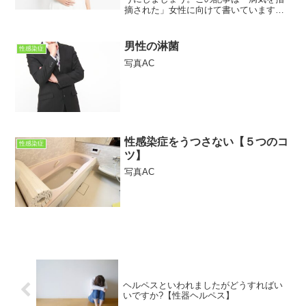
摘された」女性に向けて書いています。
女性特有の病気に関して理解を深めるお
手伝いができればと思っています。この
記事を読むことで「子宮腫大」について
男性の淋菌
性感染症
わかります。お腹が痛くて...
写真AC
性感染症をうつさない【５つのコ
性感染症
ツ】
写真AC
ヘルペスといわれましたがどうすればい
いですか?【性器ヘルペス】