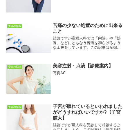
苦痛の少ない処置のために出来る
受診の悩み
こと
結論ですが産婦人科では「内診」や「処
置」などにともなう苦痛を和らげるよう
な工夫をしています。この記事は産婦人
科の受診を悩んでいる女性に向けて書い
ています。女性のさまざまな悩み・疑
問・不安などが解決できればとおもって
美容注射・点滴【診療案内】
います。今回は「処置による...
受診の悩み
写真AC
子宮が腫れているといわれました
受診の悩み
がどうすればいいですか?【子宮
腫大】
結論ですが婦人科を受診して相談するよ
うにしましょう。この記事は「病気を指