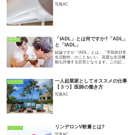
写真AC
「IADL」とは何ですか?「ADL」
健康増進
と「IADL」
結論ですが「IADL」とは、「手段的日常
生活動作」のことをいい、高度な生活機
能を評価する目安となります。この記事
は「健康に関心のある」ひとに向けて書
いています。「IADLってたまに聞くけど
なんだろう?」という疑問が解決できれば
一人起業家としてオススメの仕事
と思っています...
ヘルスケア
【３つ】医師の働き方
写真AC
リンデロンV軟膏とは?
ヘルスケア
写真AC