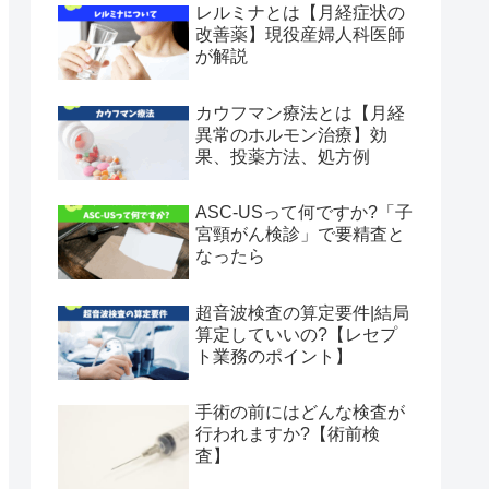
レルミナとは【月経症状の
改善薬】現役産婦人科医師
が解説
カウフマン療法とは【月経
異常のホルモン治療】効
果、投薬方法、処方例
ASC-USって何ですか?「子
宮頸がん検診」で要精査と
なったら
超音波検査の算定要件|結局
算定していいの?【レセプ
ト業務のポイント】
手術の前にはどんな検査が
行われますか?【術前検
査】