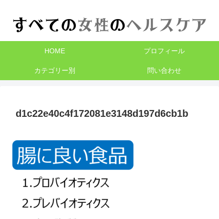
HOME
プロフィール
カテゴリー別
問い合わせ
d1c22e40c4f172081e3148d197d6cb1b