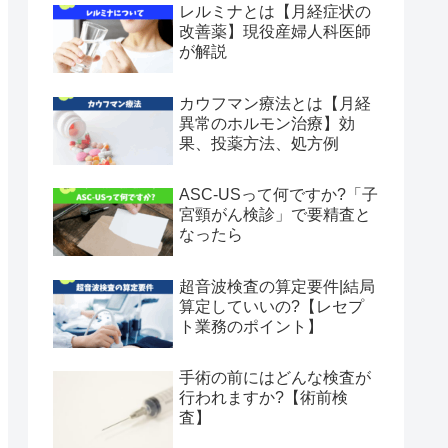
レルミナとは【月経症状の
改善薬】現役産婦人科医師
が解説
カウフマン療法とは【月経
異常のホルモン治療】効
果、投薬方法、処方例
ASC-USって何ですか?「子
宮頸がん検診」で要精査と
なったら
超音波検査の算定要件|結局
算定していいの?【レセプ
ト業務のポイント】
手術の前にはどんな検査が
行われますか?【術前検
査】