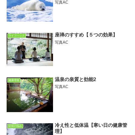
写真AC
座禅のすすめ【５つの効果】
ライフハック
写真AC
温泉の泉質と効能2
健康増進
写真AC
冷え性と低体温【寒い日の健康管
症状の悩み
理】