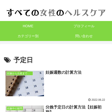
HOME
プロフィール
カテゴリー別
問い合わせ
予定日
妊娠週数の計算方法
妊娠から出産までのロードマップ
2022.06.22
分娩予定日の計算方法【妊娠初
妊娠中の疑問