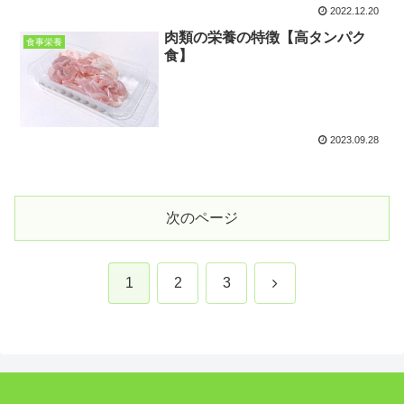
2022.12.20
肉類の栄養の特徴【高タンパク
食事栄養
食】
2023.09.28
次のページ
次
1
2
3
へ