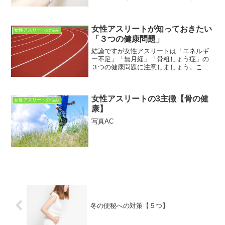
の記事は「女性アスリート」に向けて書
いています。女性アスリートのさまざま
な疑問・不安・悩みなどが解決できれば
女性アスリートが知っておきたい
と思っています。この記事...
女性アスリートの悩み
「３つの健康問題」
結論ですが女性アスリートは「エネルギ
ー不足」「無月経」「骨粗しょう症」の
３つの健康問題に注意しましょう。この
記事は「女性アスリート」に向けて書い
ています。女性アスリートのさまざまな
疑問・不安・悩みなどが解決できればと
女性アスリートの3主徴【骨の健
思っています。この記事を...
女性アスリートの悩み
康】
写真AC
冬の便秘への対策【５つ】