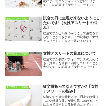
期によってコンディションは変わりま
す。この記事は「女性アスリート」に向
けて書いています。女性アスリートのさ
まざまな疑問・不安・悩みなどが解決で
きればと思っています。この記事を読む
試合の日に生理が来ないようにし
女性アスリートの悩み
ことで「生理周期とコンディ...
たいです!【女性アスリートの悩
み】
結論ですがピルをつかうことで生理をず
らすことができます。この記事は「女性
アスリート」に向けて書いています。女
性アスリートのさまざまな疑問・不安・
悩みなどが解決できればと思っていま
す。この記事を読むことで「月経移動」
女性アスリートの貧血について
女性アスリートの悩み
についてわかります。ちょう...
結論ですが競技パフォーマンスのために
も「貧血」を適切に治療していくことが
大切ですこの記事は「女性アスリート」
に向けて書いています。女性アスリート
のさまざまな疑問・不安・悩みなどが解
決できればと思っています。この記事を
読むことで「女性アスリー...
疲労骨折ってなんですか?【女性
女性アスリートの悩み
アスリートの悩み】
結論ですが疲労骨折とは、通常では骨折
しない軽微な外力が繰り返し加わること
によって引き起こる骨折のことです。こ