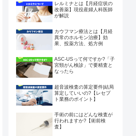
レルミナとは【月経症状の
改善薬】現役産婦人科医師
が解説
カウフマン療法とは【月経
異常のホルモン治療】効
果、投薬方法、処方例
ASC-USって何ですか?「子
宮頸がん検診」で要精査と
なったら
超音波検査の算定要件|結局
算定していいの?【レセプ
ト業務のポイント】
手術の前にはどんな検査が
行われますか?【術前検
査】