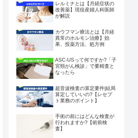
レルミナとは【月経症状の
改善薬】現役産婦人科医師
が解説
カウフマン療法とは【月経
異常のホルモン治療】効
果、投薬方法、処方例
ASC-USって何ですか?「子
宮頸がん検診」で要精査と
なったら
超音波検査の算定要件|結局
算定していいの?【レセプ
ト業務のポイント】
手術の前にはどんな検査が
行われますか?【術前検
査】