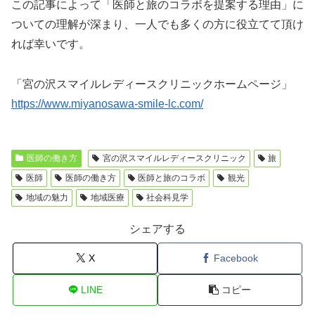
この記事によって「医師と旅のコラボを提案する理由」に
ついての理解が深まり、一人でも多くの方に役立てて頂け
れば幸いです。
「宮の沢スマイルレディースクリニックホームページ」
https://www.miyanosawa-smile-lc.com/
医師の働き方
宮の沢スマイルレディースクリニック
旅
医師
医師の働き方
医師と旅のコラボ
観光
地域の魅力
地域医療
社会科見学
シェアする
X
Facebook
LINE
コピー