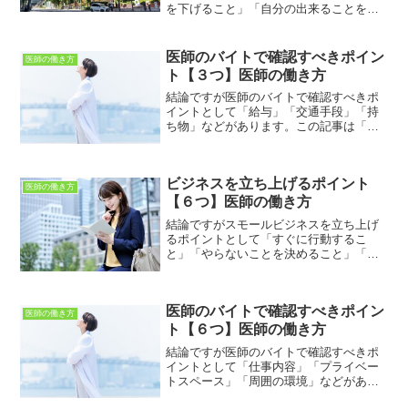
を下げること」「自分の出来ることを明
らかにする」などがあります。この記事
は「医師の働き方で悩んでいる人」に向
けて書いています。医師の働き方に関す
医師のバイトで確認すべきポイン
医師の働き方
る様々な疑問・不安・悩み...
ト【３つ】医師の働き方
結論ですが医師のバイトで確認すべきポ
イントとして「給与」「交通手段」「持
ち物」などがあります。この記事は「医
師の働き方で悩んでいる人」に向けて書
いています。医師の働き方に関する様々
な疑問・不安・悩みなどが解決できれば
ビジネスを立ち上げるポイント
と思っています。この記事...
医師の働き方
【６つ】医師の働き方
結論ですがスモールビジネスを立ち上げ
るポイントとして「すぐに行動するこ
と」「やらないことを決めること」「丁
寧なコミュニケーション」などがありま
す。この記事は「医師の働き方で悩んで
いる人」に向けて書いています。医師の
医師のバイトで確認すべきポイン
働き方に関する様々な疑問・...
医師の働き方
ト【６つ】医師の働き方
結論ですが医師のバイトで確認すべきポ
イントとして「仕事内容」「プライベー
トスペース」「周囲の環境」などがあり
ます。この記事は「医師の働き方で悩ん