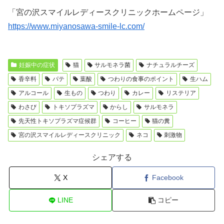
「宮の沢スマイルレディースクリニックホームページ」
https://www.miyanosawa-smile-lc.com/
妊娠中の症状
猫
サルモネラ菌
ナチュラルチーズ
香辛料
パテ
葉酸
つわりの食事のポイント
生ハム
アルコール
生もの
つわり
カレー
リステリア
わさび
トキソプラズマ
からし
サルモネラ
先天性トキソプラズマ症候群
コーヒー
猫の糞
宮の沢スマイルレディースクリニック
ネコ
刺激物
シェアする
X
Facebook
LINE
コピー