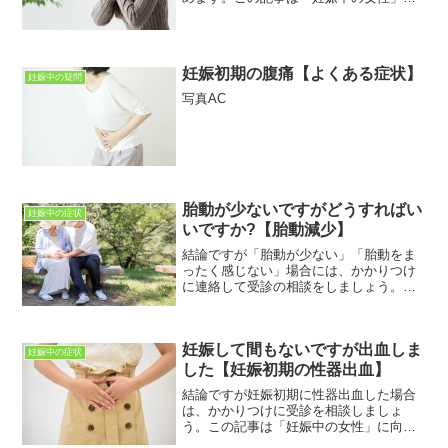
向けて書いています。妊娠中のさまざま
な疑問・不安・悩みなどが解決できれば
と思っています。この記事を読むことで
「妊娠中のインフルエンザ...
妊娠初期の腹痛【よくある症状】
妊娠中の疑問
写真AC
胎動が少ないですがどうすればい
妊娠中の症状
いですか?【胎動減少】
結論ですが「胎動が少ない」「胎動をま
ったく感じない」場合には、かかりつけ
に連絡して受診の相談をしましょう。こ
の記事は妊婦さん向けに書いています。
妊娠中のさまざまな疑問、不安などが解
決できればとおもっています。この記事
妊娠して間もないですが出血しま
を読むことで「胎動」につ...
妊娠中の症状
した【妊娠初期の性器出血】
結論ですが妊娠初期に性器出血した場合
は、かかりつけに受診を相談しましょ
う。この記事は「妊娠中の女性」に向け
て書いています。妊娠中の症状に関する