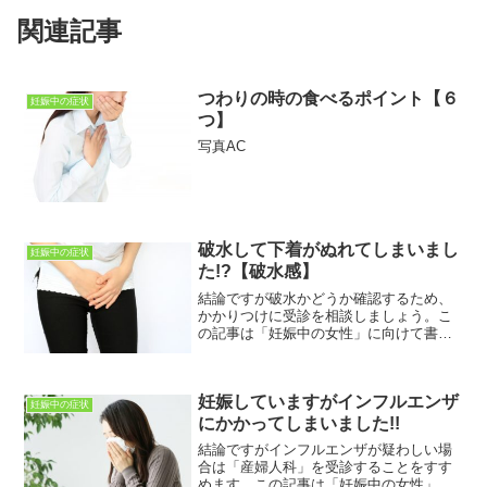
関連記事
つわりの時の食べるポイント【６
妊娠中の症状
つ】
写真AC
破水して下着がぬれてしまいまし
妊娠中の症状
た!?【破水感】
結論ですが破水かどうか確認するため、
かかりつけに受診を相談しましょう。こ
の記事は「妊娠中の女性」に向けて書い
ています。妊娠中の症状に関するさまざ
まな疑問・不安・悩みなどが解決できれ
ばと思っています。この記事を読むこと
妊娠していますがインフルエンザ
で「破水感」についてわか...
妊娠中の症状
にかかってしまいました!!
結論ですがインフルエンザが疑わしい場
合は「産婦人科」を受診することをすす
めます。この記事は「妊娠中の女性」に