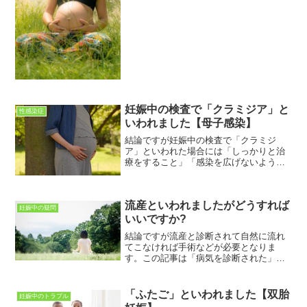
るくすり」、「下大静脈フィルター」を
留置する治療などおこなわれます。この
記事は「妊娠中の女性」に向けて書いて
います。妊娠中のさまざまな...
妊娠中の検査で「クラミジア」と
性感染症
いわれました【母子感染】
結論ですが妊娠中の検査で「クラミジ
ア」といわれた場合には「しっかりと治
療をすること」「感染を広げないようす
ること」が大切です。この記事は妊婦さ
ん向けに書いています。妊娠中のさまざ
まな疑問、不安などが解決できればとお
流産といわれましたがどうすれば
もっています。この記事を読...
妊娠中の疑問
いいですか?
結論ですが流産と診断されて自然に流れ
てこなければ手術などが必要となりま
す。この記事は「病気を診断された」女
性に向けて書いています。女性特有の病
気に関して理解を深めるお手伝いができ
ればと思っています。この記事を読むこ
「ふたご」といわれました【双胎
妊娠中のトラブル
とで「流産」についてわかり...