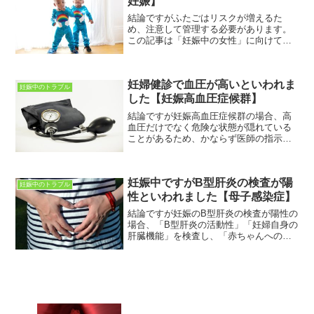
妊娠】
結論ですがふたごはリスクが増えるた
め、注意して管理する必要があります。
この記事は「妊娠中の女性」に向けて書
いています。妊娠異常に関するさまざま
な疑問・不安・悩みなどが解決できれば
と思っています。この記事を読むことで
妊婦健診で血圧が高いといわれま
「双胎妊娠(ふたご)」につ...
妊娠中のトラブル
した【妊娠高血圧症候群】
結論ですが妊娠高血圧症候群の場合、高
血圧だけでなく危険な状態が隠れている
ことがあるため、かならず医師の指示を
守りましょうこの記事は「妊娠中の女
性」に向けて書いています。この記事を
読むことで「妊娠高血圧症候群」につい
妊娠中ですがB型肝炎の検査が陽
てわかります。毎回の妊婦健...
妊娠中のトラブル
性といわれました【母子感染症】
結論ですが妊娠のB型肝炎の検査が陽性の
場合、「B型肝炎の活動性」「妊婦自身の
肝臓機能」を検査し、「赤ちゃんへの感
染予防」を行います。この記事は「妊娠
中の女性」に向けて書いています。妊娠
中のさまざまな疑問、不安などが解決で
きればと思っています...