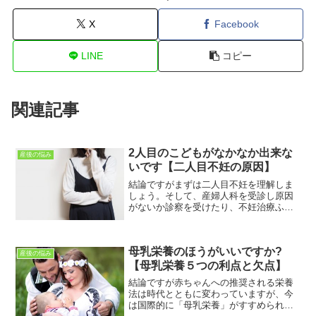
X
Facebook
LINE
コピー
関連記事
2人目のこどもがなかなか出来な
産後の悩み
いです【二人目不妊の原因】
結論ですがまずは二人目不妊を理解しま
しょう。そして、産婦人科を受診し原因
がないか診察を受けたり、不妊治療ふく
め相談するようにしましょう。この記事
は「産後の女性」に向けて書いていま
す。産後の女性のさまざまな疑問、不
母乳栄養のほうがいいですか?
安、悩みなどが解決できればと...
産後の悩み
【母乳栄養５つの利点と欠点】
結論ですが赤ちゃんへの推奨される栄養
法は時代とともに変わっていますが、今
は国際的に「母乳栄養」がすすめられて