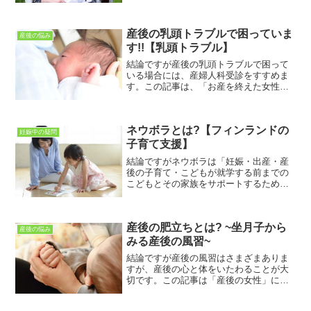
います。この記事は、お産を終えた女性
向けに書いています。産後のさまざまな
疑問、不安などが解決できればとおもっ
産後の乳頭トラブルで困っていま
ています。この記事を読む...
産後の悩み
す!!【乳頭トラブル】
結論ですが産後の乳頭トラブルで困って
いる場合には、産婦人科受診をすすめま
す。この記事は、「お産を終えた女性」
向けに書いています。産後のさまざまな
疑問・不安・悩みなどが解決できればと
おもっています。この記事を読むことで
ネウボラとは?【フィンランドの
「産後の乳頭トラブル」に...
妊娠中の疑問
子育て支援】
結論ですがネウボラは「妊娠・出産・産
後の子育て・こどもが就学する前までの
こどもとその家族をサポートするための
相談の場」であり、切れ目なく支援がお
こなわれます。この記事は「妊娠中・産
後の女性・子育てに関心のある人」に向
産後の肥立ちとは? ~坐月子から
けて書いています。妊娠中...
産後の悩み
みる産後の風習~
結論ですが産後の風習はさまざまありま
すが、産後の心と体をいたわることが大
切です。この記事は「産後の女性」に向
けて書いています。産後のさまざまな疑
問・不安・悩みなどが解決できればと思