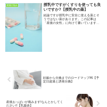
っています。この記事を読むことで「産
授乳中ですがくすりを使っても良
後の風習」についてわかり...
産後の悩み
いですか?【授乳中の薬】
結論ですが授乳中に安全に使える薬とそ
うではない薬があります。この記事は
「産後の女性」に向けて書いています。
産後のさまざまな疑問・不安・悩みなど
が解決できればと思っています。この記
事を読むことで「授乳中のくすり」につ
いてわかります。赤ちゃんに...
妊娠から分娩までのロードマップ#6【予
定日超過と誘発分娩】
産後おっぱいが痛みます!なんとかしてく
ださい!!【乳腺炎】