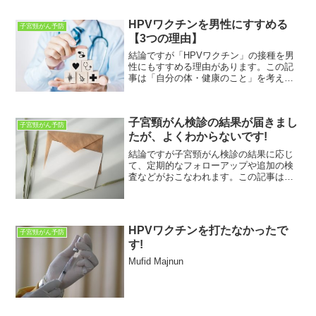
HPVワクチンを男性にすすめる
子宮頸がん予防
【3つの理由】
結論ですが「HPVワクチン」の接種を男
性にもすすめる理由があります。この記
事は「自分の体・健康のこと」を考えて
いる人に向けて書いています。健康・予
防医学に関するさまざまな疑問・不安・
悩みなどが解決できればと思っていま
子宮頸がん検診の結果が届きまし
す。この記事を読むことで...
子宮頸がん予防
たが、よくわからないです!
結論ですが子宮頸がん検診の結果に応じ
て、定期的なフォローアップや追加の検
査などがおこなわれます。この記事は
「子宮頸がん検診を受けた」女性向けに
書いています。この記事を読むことで
「子宮頸がん検診の結果」についてわか
ります。子宮頸がん検診をうけ...
HPVワクチンを打たなかったで
子宮頸がん予防
す!
Mufid Majnun