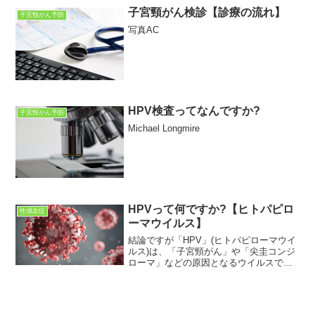
子宮頸がん検診【診療の流れ】
子宮頸がん予防
写真AC
HPV検査ってなんですか?
子宮頸がん予防
Michael Longmire
HPVって何ですか?【ヒトパピロ
性感染症
ーマウイルス】
結論ですが「HPV」(ヒトパピローマウイ
ルス)は、「子宮頸がん」や「尖圭コンジ
ローマ」などの原因となるウイルスで
す。この記事は「健康に関心のある」女
性に向けて書いています。女性特有の病
気に関して理解を深めるお手伝いができ
ればと思っています。...