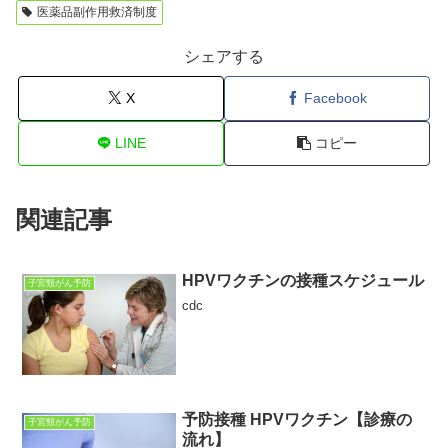
医薬品副作用救済制度
シェアする
X
Facebook
LINE
コピー
関連記事
HPVワクチンの接種スケジュール
子宮頸がん予防
cdc
予防接種 HPVワクチン【診療の
子宮頸がん予防
流れ】