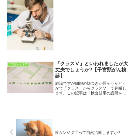
「クラスⅤ」といわれましたが大
子宮頸がん予防
丈夫でしょうか?【子宮頸がん検
診】
結論ですが細胞の顔つきが悪そうかどう
かで「クラスⅠからクラスⅤ」で判断し
ます。この記事は「検査結果の説明を受
けた」女性に向けて書いています。女性
特有の病気に関して理解を深めるお手伝
いができればと思っています。この記事
を読むことで「子宮頸がん...
腟カンジダ症って自然治癒しますか?