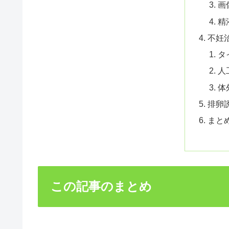
画
精
不妊
タ
人
体
排卵
まと
この記事のまとめ