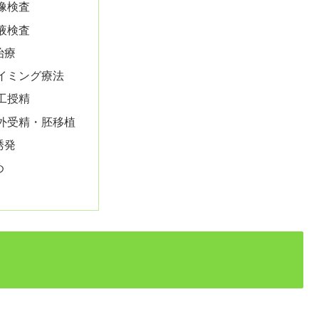
像検査
液検査
治療
イミング療法
工授精
外受精・胚移植
誘発
め