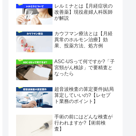
レルミナとは【月経症状の
改善薬】現役産婦人科医師
が解説
カウフマン療法とは【月経
異常のホルモン治療】効
果、投薬方法、処方例
ASC-USって何ですか?「子
宮頸がん検診」で要精査と
なったら
超音波検査の算定要件|結局
算定していいの?【レセプ
ト業務のポイント】
手術の前にはどんな検査が
行われますか?【術前検
査】