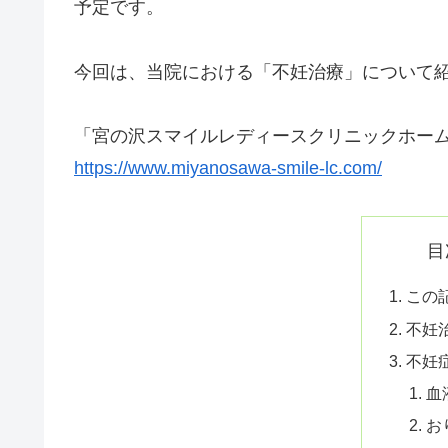
予定
です。
今回は、当院における「不妊治療」について
「宮の沢スマイルレディースクリニックホー
https://www.miyanosawa-smile-lc.com/
目
この
不妊
不妊
血
お