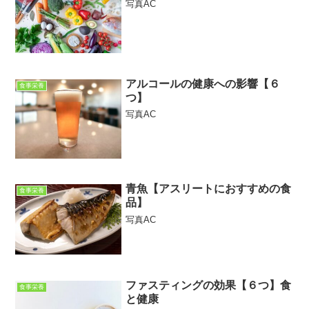
写真AC
アルコールの健康への影響【６
食事栄養
つ】
写真AC
青魚【アスリートにおすすめの食
食事栄養
品】
写真AC
ファスティングの効果【６つ】食
食事栄養
と健康