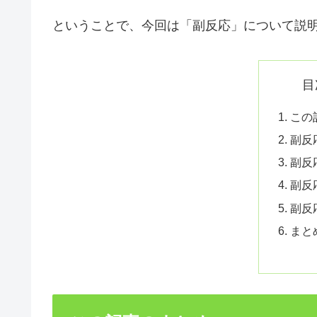
ということで、今回は「副反応」について説
目
この
副反
副反
副反
副反
まと