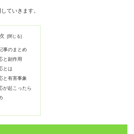
明していきます。
次
記事のまとめ
応と副作用
応とは
応と有害事象
応が起こったら
め