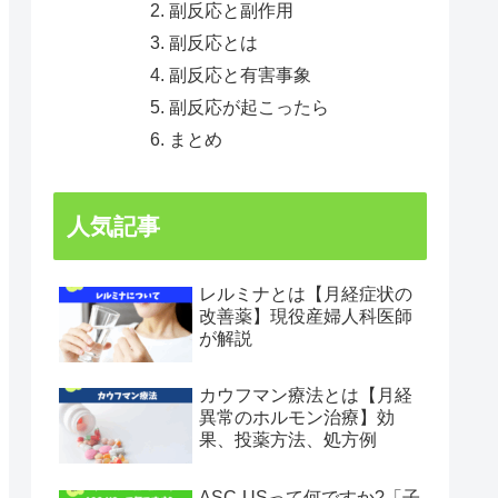
副反応と副作用
副反応とは
副反応と有害事象
副反応が起こったら
まとめ
人気記事
レルミナとは【月経症状の
改善薬】現役産婦人科医師
が解説
カウフマン療法とは【月経
異常のホルモン治療】効
果、投薬方法、処方例
ASC-USって何ですか?「子