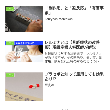
「副作用」と「副反応」「有害事
くすり
象」
Laurynas Mereckas
レルミナとは【月経症状の改善
くすり
薬】現役産婦人科医師が解説
月経症状に対する治療薬で「レルミナ」
がありますが、その効果や、使い方、副
作用、飲み忘れた時の対応などについて
知ることができます。子宮内膜症や子宮
筋腫に伴う症状(月経量が多い、月経痛な
ど)で困ってる方は「レルミナ」という薬
プラセボと知って服用しても効果
くすり
で治療する場合があります。この記事を
あり!?
読むことによって、レルミナに関する疑
問を解消し安全に使用することが出来ま
写真AC
す。