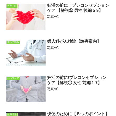
妊活の前に！プレコンセプション
男性不妊
ケア 【解説⑤ 男性 後編 5-9】
写真AC
婦人科がん検診【診療案内】
受診の悩み
写真AC
妊活の前に!プレコンセプション
ヘルスケア
ケア【解説① 女性 前編 1-7】
写真AC
快便のために【５つのポイント】
健康増進