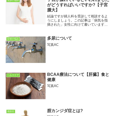
受診の悩み
がどうすればいいですか?【子宮
腫大】
結論ですが婦人科を受診して相談するよ
うにしましょう。この記事は「病気を指
摘された」女性に向けて書いています。
女性特有の病気に関して理解を深めるお
手伝いができればと思っています。この
記事を読むことで「子宮腫大」について
多尿について
症状の悩み
わかります。お腹が痛くて...
写真AC
BCAA療法について【肝臓】食と
ヘルスケア
健康
写真AC
腟カンジダ症とは?
感染症