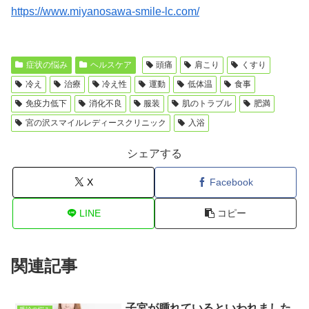
https://www.miyanosawa-smile-lc.com/
症状の悩み
ヘルスケア
頭痛
肩こり
くすり
冷え
治療
冷え性
運動
低体温
食事
免疫力低下
消化不良
服装
肌のトラブル
肥満
宮の沢スマイルレディースクリニック
入浴
シェアする
X
Facebook
LINE
コピー
関連記事
子宮が腫れているといわれました