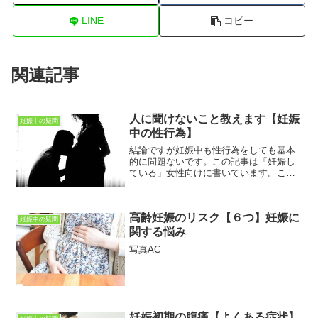
LINE
コピー
関連記事
人に聞けないこと教えます【妊娠
妊娠中の疑問
中の性行為】
結論ですが妊娠中も性行為をしても基本
的に問題ないです。この記事は「妊娠し
ている」女性向けに書いています。この
記事を読むことで「妊娠中の性行為につ
いて」わかります。妊娠しても性行為を
してもいいものなのか?気になる人は多い
高齢妊娠のリスク【６つ】妊娠に
です。しかし、あまり人...
妊娠中の疑問
関する悩み
写真AC
妊娠初期の腹痛【よくある症状】