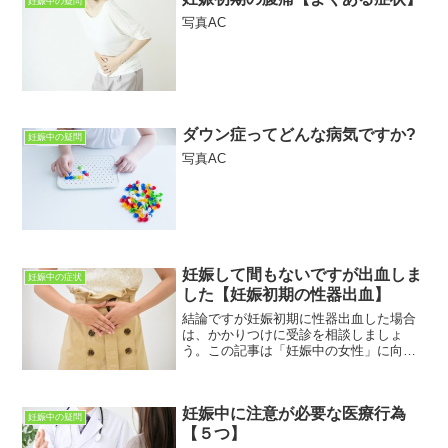
妊娠中の疑問
写真AC
ダウン症ってどんな病気ですか?
妊娠中の疑問
写真AC
妊娠して間もないですが出血しま
妊娠中の症状
した【妊娠初期の性器出血】
結論ですが妊娠初期に性器出血した場合
は、かかりつけに受診を相談しましょ
う。この記事は「妊娠中の女性」に向け
て書いています。妊娠中の症状に関する
さまざまな疑問・不安・悩みなどが解決
できればと思っています。この記事を読
妊娠中に注意が必要な医療行為
むことで「性器出血」につい...
妊娠中の疑問
【５つ】