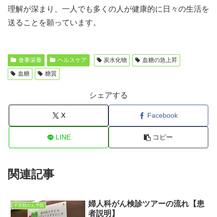
理解が深まり、一人でも多くの人が健康的に日々の生活を
送ることを願っています。
食事栄養
ヘルスケア
炭水化物
血糖の急上昇
血糖
糖質
シェアする
X
Facebook
LINE
コピー
関連記事
婦人科がん検診ツアーの流れ【患
子宮頸がん予防
者説明】