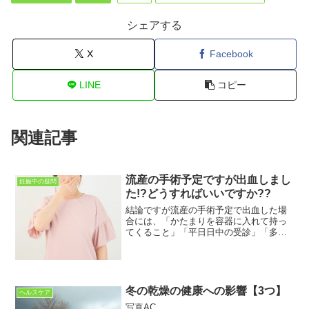
シェアする
X
Facebook
LINE
コピー
関連記事
流産の手術予定ですが出血しまし
妊娠中の疑問
た!?どうすればいいですか??
結論ですが流産の手術予定で出血した場
合には、「かたまりを容器に入れて持っ
てくること」「平日日中の受診」「多量
の出血・強い痛みが続く場合は早めの受
診」をするようにしましょう。この記事
は「流産と診断された」女性に向けて書
いています。女性特有の病...
冬の乾燥の健康への影響【3つ】
ヘルスケア
写真AC